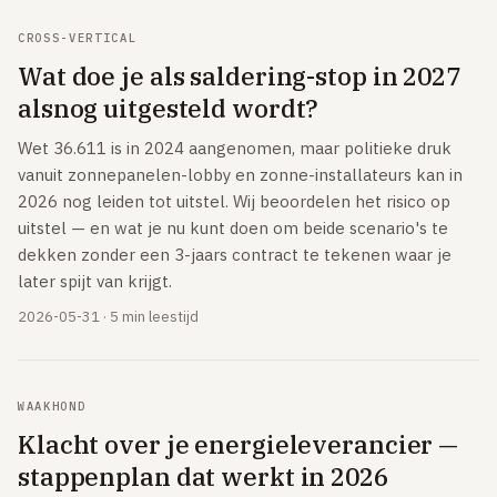
Tibber
CROSS-VERTICAL
Wat doe je als saldering-stop in 2027
Greenchoice
alsnog uitgesteld wordt?
Vandebron
Wet 36.611 is in 2024 aangenomen, maar politieke druk
Eneco
vanuit zonnepanelen-lobby en zonne-installateurs kan in
INTERNET & TV
2026 nog leiden tot uitstel. Wij beoordelen het risico op
uitstel — en wat je nu kunt doen om beide scenario's te
Internet vergelijken
dekken zonder een 3-jaars contract te tekenen waar je
Zakelijk internet
later spijt van krijgt.
UITLEG
2026-05-31 · 5 min leestijd
Glas vs kabel vs DSL
Postcode & netbeheerder
WAAKHOND
TOP PROVIDERS
Klacht over je energieleverancier —
KPN
stappenplan dat werkt in 2026
Odido