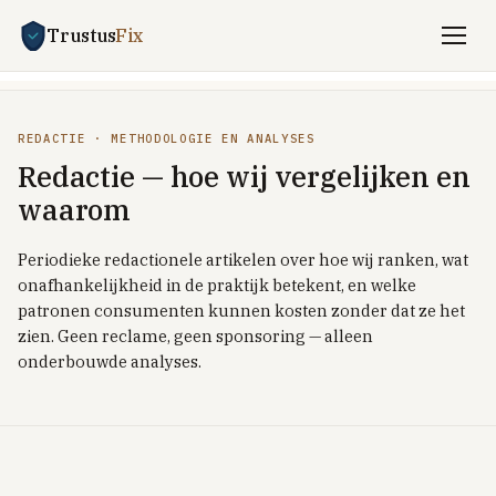
Trustus
Fix
Vergelijken
REDACTIE · METHODOLOGIE EN ANALYSES
ENERGIE
Redactie — hoe wij vergelijken en
Stroom + gas vergelijken
waarom
Zakelijk energie
Periodieke redactionele artikelen over hoe wij ranken, wat
UITLEG
onafhankelijkheid in de praktijk betekent, en welke
Saldering-stop 2027
patronen consumenten kunnen kosten zonder dat ze het
zien. Geen reclame, geen sponsoring — alleen
Dynamisch vs vast
onderbouwde analyses.
Dynamisch met batterij / EV
Welkomstkorting-trucs
TOP PROVIDERS
Frank Energie