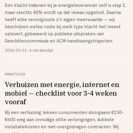
Een klacht indienen bij je energieleverancier zelf is stap 1,
Online.nl
maar slechts 40% wordt op dat niveau opgelost. Daarna
Tweak
heeft elke vervolgroute z'n eigen meerwaarde — wij
beschrijven welke route bij welk type klacht het meest
Plinq
oplevert, gebaseerd op publieke uitspraken van
Geschillencommissie en ACM-handhavingstrajecten.
MOBIEL
Sim-only vergelijken
2026-05-31 · 6 min leestijd
TOP PROVIDERS
KPN
PRAKTISCH
Vodafone
Verhuizen met energie, internet en
Odido
mobiel — checklist voor 3-4 weken
vooraf
Simyo
Lebara
Bij een verhuizing lekken consumenten doorgaans €150-
€600 weg aan onnodige stille verlengingen, dubbele
Hollandsnieuwe
installatiekosten en niet-overgedragen contracten. Wij