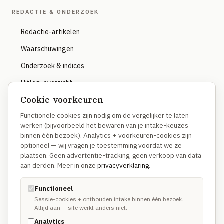
REDACTIE & ONDERZOEK
Redactie-artikelen
Waarschuwingen
Onderzoek & indices
Uitleg-overzicht
Cookie-voorkeuren
Functionele cookies zijn nodig om de vergelijker te laten
OVER
werken (bijvoorbeeld het bewaren van je intake-keuzes
binnen één bezoek). Analytics + voorkeuren-cookies zijn
Hoe we vergelijken
optioneel — wij vragen je toestemming voordat we ze
Waarom anders
plaatsen. Geen advertentie-tracking, geen verkoop van data
aan derden. Meer in onze
privacyverklaring
.
Methodologie
Disclosure
Functioneel
Sessie-cookies + onthouden intake binnen één bezoek.
Altijd aan — site werkt anders niet.
TRUSTUSFIX-NETWERK
Analytics