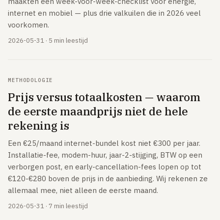
maakten een week-voor-week-checklist voor energie,
Volledig overzicht — alle uitleg-artikelen & methodologie →
internet en mobiel — plus drie valkuilen die in 2026 veel
51 providers · publiek vergeleken
voorkomen.
Over
2026-05-31 · 5 min leestijd
METHODOLOGIE
Prijs versus totaalkosten — waarom
de eerste maandprijs niet de hele
rekening is
Een €25/maand internet-bundel kost niet €300 per jaar.
Installatie-fee, modem-huur, jaar-2-stijging, BTW op een
verborgen post, en early-cancellation-fees lopen op tot
€120-€280 boven de prijs in de aanbieding. Wij rekenen ze
allemaal mee, niet alleen de eerste maand.
2026-05-31 · 7 min leestijd