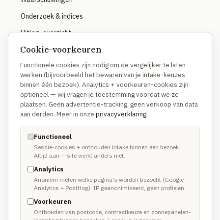
Onderzoek & indices
Uitleg-overzicht
Cookie-voorkeuren
Functionele cookies zijn nodig om de vergelijker te laten
OVER
werken (bijvoorbeeld het bewaren van je intake-keuzes
binnen één bezoek). Analytics + voorkeuren-cookies zijn
Hoe we vergelijken
optioneel — wij vragen je toestemming voordat we ze
Waarom anders
plaatsen. Geen advertentie-tracking, geen verkoop van data
aan derden. Meer in onze
privacyverklaring
.
Methodologie
Disclosure
Functioneel
Sessie-cookies + onthouden intake binnen één bezoek.
Altijd aan — site werkt anders niet.
TRUSTUSFIX-NETWERK
Analytics
Anoniem meten welke pagina's worden bezocht (Google
TrustusFix · Vakmannen →
Analytics + PostHog). IP geanonimiseerd, geen profielen.
Voorkeuren
Oplichting melden
Onthouden van postcode, contractkeuze en zonnepanelen-