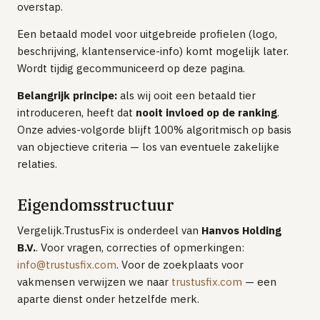
overstap.
Tibber
Een betaald model voor uitgebreide profielen (logo,
Greenchoice
beschrijving, klantenservice-info) komt mogelijk later.
Wordt tijdig gecommuniceerd op deze pagina.
Vandebron
Belangrijk principe:
als wij ooit een betaald tier
Eneco
introduceren, heeft dat
nooit invloed op de ranking
.
INTERNET & TV
Onze advies-volgorde blijft 100% algoritmisch op basis
van objectieve criteria — los van eventuele zakelijke
Internet vergelijken
relaties.
Zakelijk internet
UITLEG
Eigendomsstructuur
Glas vs kabel vs DSL
Vergelijk.TrustusFix is onderdeel van
Hanvos Holding
Postcode & netbeheerder
B.V.
. Voor vragen, correcties of opmerkingen:
info@trustusfix.com
. Voor de zoekplaats voor
TOP PROVIDERS
vakmensen verwijzen we naar
trustusfix.com
— een
KPN
aparte dienst onder hetzelfde merk.
Odido