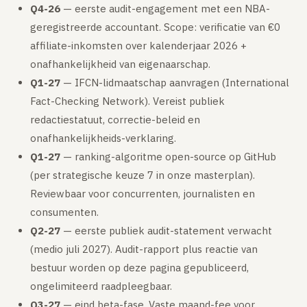
Q4-26
— eerste audit-engagement met een NBA-
Volledig overzicht — alle uitleg-artikelen & methodologie →
geregistreerde accountant. Scope: verificatie van €0
51 providers · publiek vergeleken
affiliate-inkomsten over kalenderjaar 2026 +
Over
onafhankelijkheid van eigenaarschap.
Q1-27
— IFCN-lidmaatschap aanvragen (International
Fact-Checking Network). Vereist publiek
redactiestatuut, correctie-beleid en
onafhankelijkheids-verklaring.
Q1-27
— ranking-algoritme open-source op GitHub
(per strategische keuze 7 in onze masterplan).
Reviewbaar voor concurrenten, journalisten en
consumenten.
Q2-27
— eerste publiek audit-statement verwacht
(medio juli 2027). Audit-rapport plus reactie van
bestuur worden op deze pagina gepubliceerd,
ongelimiteerd raadpleegbaar.
Q3-27
— eind beta-fase. Vaste maand-fee voor