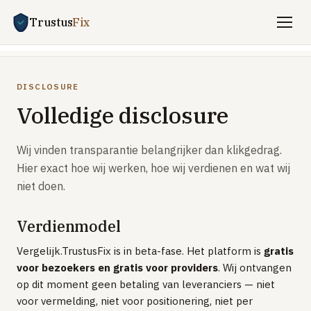
Trustus
Fix
Vergelijken
DISCLOSURE
ENERGIE
Volledige disclosure
Stroom + gas vergelijken
Zakelijk energie
Wij vinden transparantie belangrijker dan klikgedrag.
Hier exact hoe wij werken, hoe wij verdienen en wat wij
UITLEG
niet doen.
Saldering-stop 2027
Dynamisch vs vast
Verdienmodel
Dynamisch met batterij / EV
Vergelijk.TrustusFix is in beta-fase. Het platform is
gratis
Welkomstkorting-trucs
voor bezoekers en gratis voor providers
. Wij ontvangen
op dit moment geen betaling van leveranciers — niet
TOP PROVIDERS
voor vermelding, niet voor positionering, niet per
Frank Energie