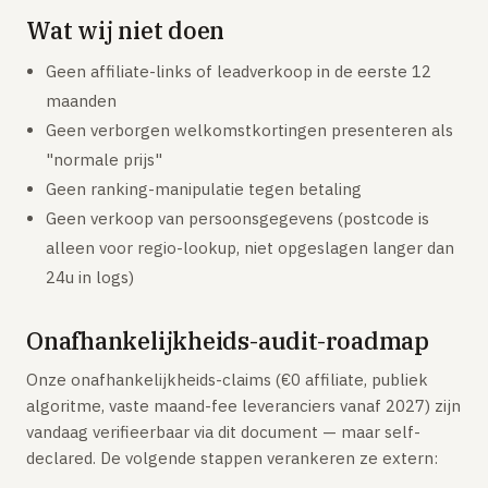
Wat wij niet doen
Online.nl
Tweak
Geen affiliate-links of leadverkoop in de eerste 12
maanden
Plinq
Geen verborgen welkomstkortingen presenteren als
MOBIEL
"normale prijs"
Sim-only vergelijken
Geen ranking-manipulatie tegen betaling
Geen verkoop van persoonsgegevens (postcode is
TOP PROVIDERS
alleen voor regio-lookup, niet opgeslagen langer dan
KPN
24u in logs)
Vodafone
Odido
Onafhankelijkheids-audit-roadmap
Simyo
Onze onafhankelijkheids-claims (€0 affiliate, publiek
Lebara
algoritme, vaste maand-fee leveranciers vanaf 2027) zijn
vandaag verifieerbaar via dit document — maar self-
Hollandsnieuwe
declared. De volgende stappen verankeren ze extern: