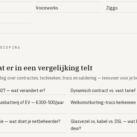
Voiceworks
Ziggo
RDIEPING
t er in een vergelijking telt
leg over contracten, technieken, trucs en saldering — leesvoer voor je be
027 — wat verandert er?
Dynamisch contract vs. vast tarief
isbatterij of EV — €300-500/jaar
Welkomstkorting-trucs herkennen
ie — wat doet je netbeheerder?
Glasvezel vs. kabel vs. DSL — wat l
deur?