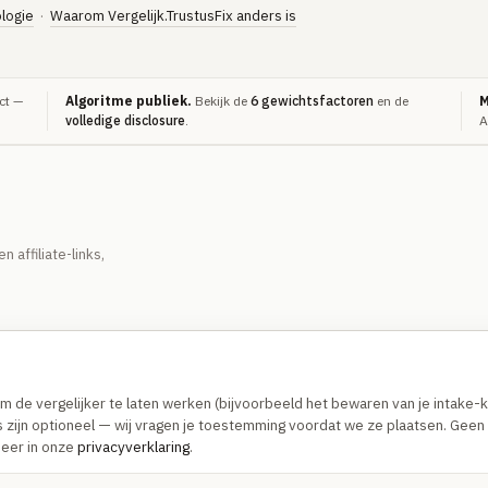
logie
·
Waarom Vergelijk.TrustusFix anders is
ct —
Algoritme publiek.
Bekijk de
6 gewichtsfactoren
en de
M
volledige disclosure
.
A
affiliate-links,
ACTIE & ONDERZOEK
OVER
dactie-artikelen
Hoe we vergelijken
om de vergelijker te laten werken (bijvoorbeeld het bewaren van je intake
 zijn optioneel — wij vragen je toestemming voordat we ze plaatsen. Geen 
arschuwingen
Waarom anders
Meer in onze
privacyverklaring
.
derzoek & indices
Methodologie