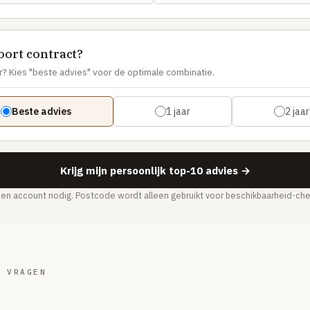
oort contract?
r? Kies "beste advies" voor de optimale combinatie.
Beste advies
1 jaar
2 jaar
Krijg mijn persoonlijk top-10 advies →
en account nodig. Postcode wordt alleen gebruikt voor beschikbaarheid-che
E VRAGEN