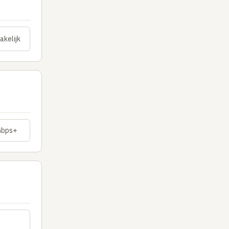
akelijk
Gbps+