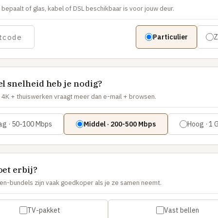
bepaalt of glas, kabel of DSL beschikbaar is voor jouw deur.
Particulier
Z
l snelheid heb je nodig?
4K + thuiswerken vraagt meer dan e-mail + browsen.
ag · 50-100 Mbps
Middel · 200-500 Mbps
Hoog · 1 
et erbij?
len-bundels zijn vaak goedkoper als je ze samen neemt.
TV-pakket
Vast bellen