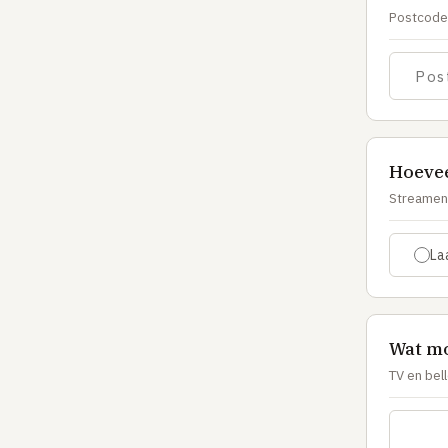
Postcode 
Hoevee
Streamen 
La
Wat mo
TV en bel