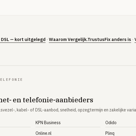
s DSL — kort uitgelegd
·
Waarom Vergelijk.TrustusFix anders is
·
TELEFONIE
net- en telefonie-aanbieders
asvezel-, kabel- of DSL-aanbod, snelheid, opzegtermijn en zakelijke vari
KPN Business
Odido
Online.nl
Plinq