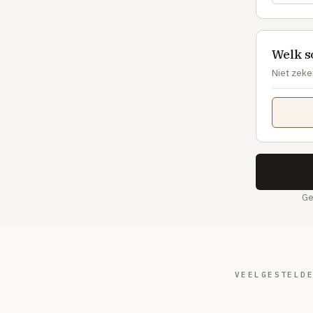
Welk s
Niet zeke
Ge
VEELGESTELD