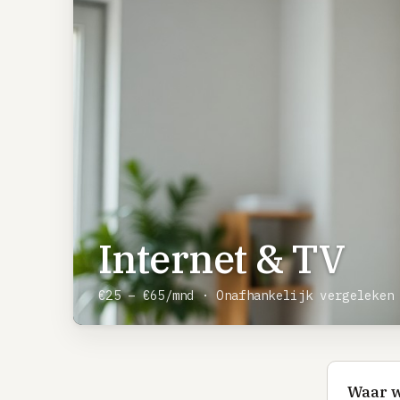
Internet & TV
€25 – €65/mnd · Onafhankelijk vergeleken
Waar w