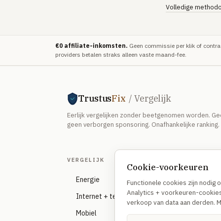
Volledige methodo
€0 affiliate-inkomsten.
Geen commissie per klik of contra
providers betalen straks alleen vaste maand-fee.
Trustus
Fix
/ Vergelijk
Eerlijk vergelijken zonder beetgenomen worden. Geen 
geen verborgen sponsoring. Onafhankelijke ranking.
VERGELIJK
RED
Cookie-voorkeuren
Energie
Re
Functionele cookies zijn nodig 
Analytics + voorkeuren-cookies
Internet + telefonie
Wa
verkoop van data aan derden. 
Mobiel
On