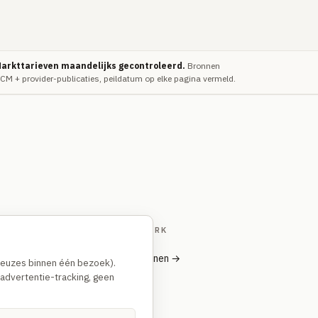
arkttarieven maandelijks gecontroleerd.
Bronnen
CM + provider-publicaties, peildatum op elke pagina vermeld.
TRUSTUSFIX-NETWERK
TrustusFix · Vakmannen →
-keuzes binnen één bezoek).
advertentie-tracking, geen
Oplichting melden
Spoedhulp vakman