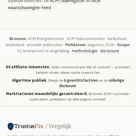
lopende kwesties: zie
ACM-zaakregister
en
onze
waarschuwingen-feed
.
Bronnen:
ACM Energiemonitor · ACM Telecommonitor · Netbeheer
Nederland · provider-publicaties ·
Peildatum:
augustus 2026 ·
Scope:
51 leveranciers in vergelijking ·
methodologie
·
disclosure
€0 affiliate-inkomsten.
Geen commissie per klik of contract — providers
betalen straks alleen vaste maand-fee.
Algoritme publiek.
Bekijk de
6 gewichtsfactoren
en de
volledige
disclosure
.
Markttarieven maandelijks gecontroleerd.
Bronnen ACM + provider-
publicaties, peildatum op elke pagina vermeld.
Trustus
Fix
/ Vergelijk