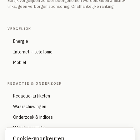
Eerlijk vergelijken zonder beetgenomen worden. Geen affiliate-
links, geen verborgen sponsoring. Onafhankelijke ranking.
VERGELIJK
Energie
Internet + telefonie
Mobiel
REDACTIE & ONDERZOEK
Redactie-artikelen
Waarschuwingen
Onderzoek & indices
Uitleg-overzicht
Cookie-voorkeuren