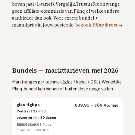
boven jaar-1-tarief). Vergelijk.TrustusFix ontvangt
Tibber
geen affiliate-commissie van Plinq of welke andere
aanbieder dan ook. Voor exacte bundel +
Greenchoice
maandprijs in jouw postcode:
bezoek
Plinq
direct →
Vandebron
Eneco
INTERNET & TV
Internet vergelijken
Bundels — markttarieven mei 2026
Zakelijk internet
Marktranges per techniek (glas / kabel / DSL). Werkelijke
UITLEG
Plinq-bundel kan binnen of buiten deze range vallen.
Glas vs kabel vs DSL
Postcode & netbeheerder
glas-1gbps
€39.95 – €69.95
/mnd
Contract 12 mnd ·
TOP PROVIDERS
opzegtermijn 30 dagen
KPN
Glasvezel
1000↓ / 1000↑ Mbps
Alleen internet
€0 – €99
(markt: 500-1000 Mbps)
Odido