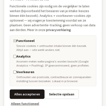
Functionele cookies zijn nodig om de vergelijker te laten
OVER
werken (bijvoorbeeld het bewaren van je intake-keuzes
binnen één bezoek). Analytics + voorkeuren-cookies zijn
Hoe we vergelijken
optioneel — wij vragen je toestemming voordat we ze
Waarom anders
plaatsen. Geen advertentie-tracking, geen verkoop van data
aan derden. Meer in onze
privacyverklaring
.
Methodologie
Disclosure
Functioneel
Sessie-cookies + onthouden intake binnen één bezoek.
Altijd aan — site werkt anders niet.
TRUSTUSFIX-NETWERK
Analytics
Anoniem meten welke pagina's worden bezocht (Google
TrustusFix · Vakmannen →
Analytics + PostHog). IP geanonimiseerd, geen profielen.
Voorkeuren
Oplichting melden
Onthouden van postcode, contractkeuze en zonnepanelen-
instelling tussen bezoeken. Lokaal in je browser.
Spoedhulp vakman
Alles accepteren
Selectie opslaan
Alleen functioneel
© 2026 TrustusFix. Ranking algoritmisch en onafhankelijk.
Volledige