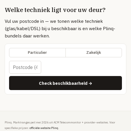
Volledig overzicht — alle uitleg-artikelen & methodologie →
Welke techniek ligt voor uw deur?
51 providers · publiek vergeleken
Vul uw postcode in — we tonen welke techniek
Over
(glas/kabel/DSL) bij u beschikbaar is en welke Plinq-
bundels daar werken.
Particulier
Zakelijk
Check beschikbaarheid →
Plinq. Marktranges peil mei 2026 uit ACM Telecommonitor + provider-websites. Voor
specifieke prijzen:
officiële website Plinq
.