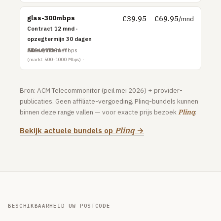
Online.nl
glas-300mbps
€39.95 – €69.95
/mnd
Contract 12 mnd ·
Tweak
opzegtermijn 30 dagen
Plinq
Glasvezel
300↓ / 300↑ Mbps
Alleen internet
€0 – €99
(markt: 500-1000 Mbps)
MOBIEL
Sim-only vergelijken
Bron: ACM Telecommonitor (peil mei 2026) + provider-
publicaties. Geen affiliate-vergoeding. Plinq-bundels kunnen
TOP PROVIDERS
binnen deze range vallen — voor exacte prijs bezoek
Plinq
:
KPN
Bekijk actuele bundels op
Plinq
→
Vodafone
Odido
Simyo
Lebara
Hollandsnieuwe
BESCHIKBAARHEID UW POSTCODE