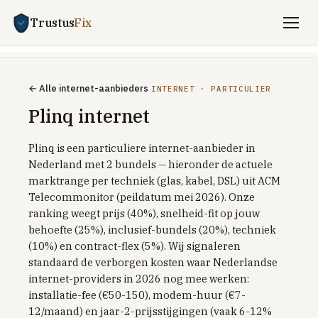
Trustus
Fix
Vergelijken
← Alle internet-aanbieders
INTERNET · PARTICULIER
ENERGIE
Plinq internet
Stroom + gas vergelijken
Plinq is een particuliere internet-aanbieder in
Zakelijk energie
Nederland met 2 bundels — hieronder de actuele
UITLEG
marktrange per techniek (glas, kabel, DSL) uit ACM
Saldering-stop 2027
Telecommonitor (peildatum mei 2026). Onze
ranking weegt prijs (40%), snelheid-fit op jouw
Dynamisch vs vast
behoefte (25%), inclusief-bundels (20%), techniek
Dynamisch met batterij / EV
(10%) en contract-flex (5%). Wij signaleren
standaard de verborgen kosten waar Nederlandse
Welkomstkorting-trucs
internet-providers in 2026 nog mee werken:
installatie-fee (€50-150), modem-huur (€7-
TOP PROVIDERS
12/maand) en jaar-2-prijsstijgingen (vaak 6-12%
Frank Energie