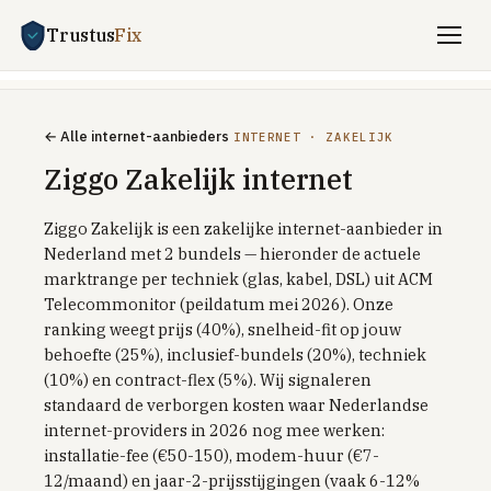
Trustus
Fix
Vergelijken
← Alle internet-aanbieders
INTERNET · ZAKELIJK
ENERGIE
Ziggo Zakelijk internet
Stroom + gas vergelijken
Ziggo Zakelijk is een zakelijke internet-aanbieder in
Zakelijk energie
Nederland met 2 bundels — hieronder de actuele
UITLEG
marktrange per techniek (glas, kabel, DSL) uit ACM
Saldering-stop 2027
Telecommonitor (peildatum mei 2026). Onze
ranking weegt prijs (40%), snelheid-fit op jouw
Dynamisch vs vast
behoefte (25%), inclusief-bundels (20%), techniek
Dynamisch met batterij / EV
(10%) en contract-flex (5%). Wij signaleren
standaard de verborgen kosten waar Nederlandse
Welkomstkorting-trucs
internet-providers in 2026 nog mee werken:
installatie-fee (€50-150), modem-huur (€7-
TOP PROVIDERS
12/maand) en jaar-2-prijsstijgingen (vaak 6-12%
Frank Energie