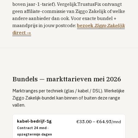
boven jaar-1-tarief). Vergelijk.TrustusFix ontvangt
Tibber
geen affiliate-commissie van Ziggo Zakelijk of welke
andere aanbieder dan ook. Voor exacte bundel +
Greenchoice
maandprijs in jouw postcode:
bezoek
Ziggo Zakelijk
Vandebron
direct →
Eneco
INTERNET & TV
Internet vergelijken
Zakelijk internet
Bundels — markttarieven mei 2026
UITLEG
Marktranges per techniek (glas / kabel / DSL). Werkelijke
Glas vs kabel vs DSL
Ziggo Zakelijk-bundel kan binnen of buiten deze range
vallen.
Postcode & netbeheerder
TOP PROVIDERS
kabel-bedrijf-1g
€35.00 – €64.95
/mnd
KPN
Contract 24 mnd ·
opzegtermijn dagen
Odido