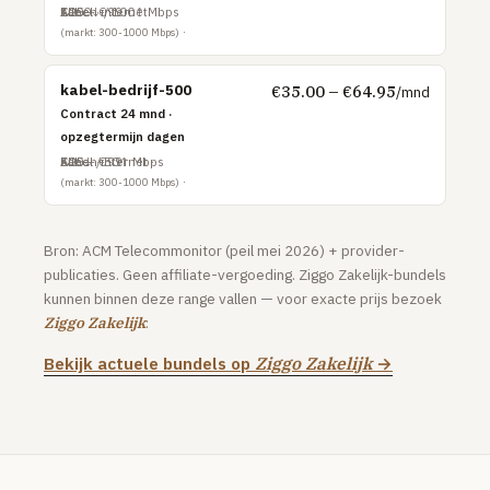
Kabel
1000↓ / 100↑ Mbps
Alleen internet
€25 – €99
Online.nl
(markt: 300-1000 Mbps)
Tweak
kabel-bedrijf-500
€35.00 – €64.95
/mnd
Plinq
Contract 24 mnd ·
opzegtermijn dagen
MOBIEL
Kabel
500↓ / 50↑ Mbps
Alleen internet
€25 – €99
Sim-only vergelijken
(markt: 300-1000 Mbps)
TOP PROVIDERS
Bron: ACM Telecommonitor (peil mei 2026) + provider-
KPN
publicaties. Geen affiliate-vergoeding. Ziggo Zakelijk-bundels
Vodafone
kunnen binnen deze range vallen — voor exacte prijs bezoek
Ziggo Zakelijk
:
Odido
Bekijk actuele bundels op
Ziggo Zakelijk
→
Simyo
Lebara
Hollandsnieuwe