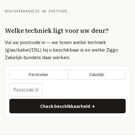
Volledig overzicht — alle uitleg-artikelen & methodologie →
BESCHIKBAARHEID UW POSTCODE
51 providers · publiek vergeleken
Over
Welke techniek ligt voor uw deur?
Vul uw postcode in — we tonen welke techniek
(glas/kabel/DSL) bij u beschikbaar is en welke Ziggo
Zakelijk-bundels daar werken.
Particulier
Zakelijk
Check beschikbaarheid →