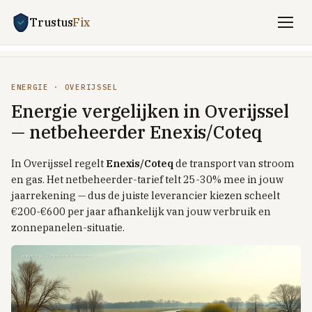
Trustus
Fix
Vergelijken
ENERGIE · OVERIJSSEL
ENERGIE
Energie vergelijken in Overijssel
Stroom + gas vergelijken
— netbeheerder Enexis/Coteq
Zakelijk energie
In Overijssel regelt
Enexis/Coteq
de transport van stroom
UITLEG
en gas. Het netbeheerder-tarief telt 25-30% mee in jouw
Saldering-stop 2027
jaarrekening — dus de juiste leverancier kiezen scheelt
€200-€600 per jaar afhankelijk van jouw verbruik en
Dynamisch vs vast
zonnepanelen-situatie.
Dynamisch met batterij / EV
Welkomstkorting-trucs
TOP PROVIDERS
Frank Energie