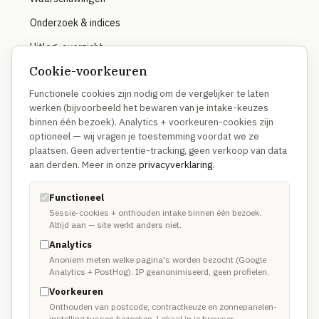
Onderzoek & indices
Uitleg-overzicht
Cookie-voorkeuren
Functionele cookies zijn nodig om de vergelijker te laten
OVER
werken (bijvoorbeeld het bewaren van je intake-keuzes
binnen één bezoek). Analytics + voorkeuren-cookies zijn
Hoe we vergelijken
optioneel — wij vragen je toestemming voordat we ze
Waarom anders
plaatsen. Geen advertentie-tracking, geen verkoop van data
aan derden. Meer in onze
privacyverklaring
.
Methodologie
Disclosure
Functioneel
Sessie-cookies + onthouden intake binnen één bezoek.
Altijd aan — site werkt anders niet.
TRUSTUSFIX-NETWERK
Analytics
Anoniem meten welke pagina's worden bezocht (Google
TrustusFix · Vakmannen →
Analytics + PostHog). IP geanonimiseerd, geen profielen.
Voorkeuren
Oplichting melden
Onthouden van postcode, contractkeuze en zonnepanelen-
instelling tussen bezoeken. Lokaal in je browser.