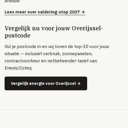
afbouw.
Volledig overzicht — alle uitleg-artikelen & methodologie →
Lees meer over saldering-stop 2027 →
51 providers · publiek vergeleken
Over
Vergelijk nu voor jouw Overijssel-
postcode
Vul je postcode in en wij tonen de top-10 voor jouw
situatie — inclusief verbruik, zonnepanelen,
contractvoorkeur en netbeheerder-tarief van
Enexis/Coteq.
Vergelijk energie voor Overijssel →