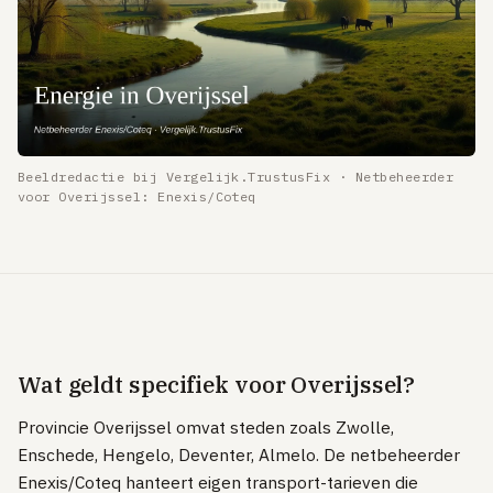
Tibber
Greenchoice
Vandebron
Eneco
Beeldredactie bij Vergelijk.TrustusFix · Netbeheerder
INTERNET & TV
voor Overijssel: Enexis/Coteq
Internet vergelijken
Zakelijk internet
UITLEG
Glas vs kabel vs DSL
Postcode & netbeheerder
Wat geldt specifiek voor Overijssel?
TOP PROVIDERS
Provincie Overijssel omvat steden zoals Zwolle,
KPN
Enschede, Hengelo, Deventer, Almelo. De netbeheerder
Enexis/Coteq hanteert eigen transport-tarieven die
Odido