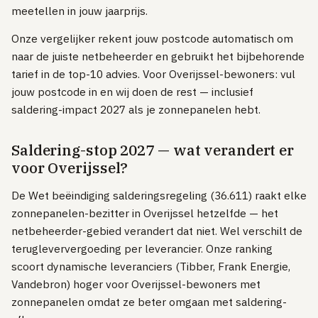
meetellen in jouw jaarprijs.
Online.nl
Onze vergelijker rekent jouw postcode automatisch om
Tweak
naar de juiste netbeheerder en gebruikt het bijbehorende
Plinq
tarief in de top-10 advies. Voor Overijssel-bewoners: vul
jouw postcode in en wij doen de rest — inclusief
MOBIEL
saldering-impact 2027 als je zonnepanelen hebt.
Sim-only vergelijken
TOP PROVIDERS
Saldering-stop 2027 — wat verandert er
voor Overijssel?
KPN
Vodafone
De Wet beëindiging salderingsregeling (36.611) raakt elke
zonnepanelen-bezitter in Overijssel hetzelfde — het
Odido
netbeheerder-gebied verandert dat niet. Wel verschilt de
Simyo
terugleververgoeding per leverancier. Onze ranking
Lebara
scoort dynamische leveranciers (Tibber, Frank Energie,
Vandebron) hoger voor Overijssel-bewoners met
Hollandsnieuwe
zonnepanelen omdat ze beter omgaan met saldering-