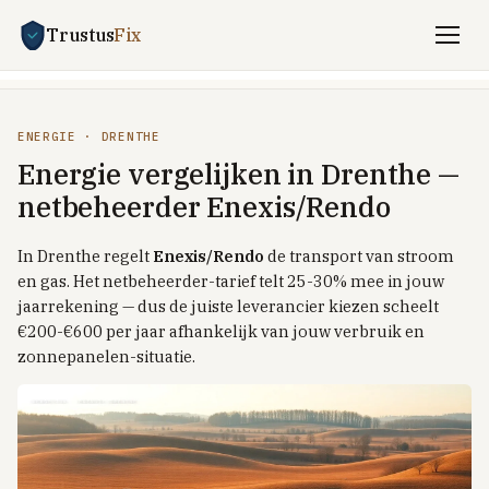
Trustus
Fix
Vergelijken
ENERGIE · DRENTHE
ENERGIE
Energie vergelijken in Drenthe —
Stroom + gas vergelijken
netbeheerder Enexis/Rendo
Zakelijk energie
In Drenthe regelt
Enexis/Rendo
de transport van stroom
UITLEG
en gas. Het netbeheerder-tarief telt 25-30% mee in jouw
Saldering-stop 2027
jaarrekening — dus de juiste leverancier kiezen scheelt
€200-€600 per jaar afhankelijk van jouw verbruik en
Dynamisch vs vast
zonnepanelen-situatie.
Dynamisch met batterij / EV
Welkomstkorting-trucs
TOP PROVIDERS
Frank Energie