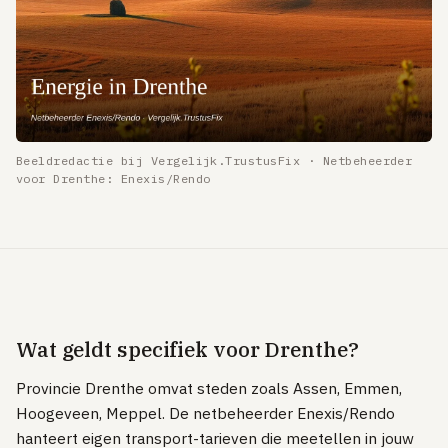
Tibber
Greenchoice
Vandebron
Eneco
Beeldredactie bij Vergelijk.TrustusFix · Netbeheerder
INTERNET & TV
voor Drenthe: Enexis/Rendo
Internet vergelijken
Zakelijk internet
UITLEG
Glas vs kabel vs DSL
Postcode & netbeheerder
Wat geldt specifiek voor Drenthe?
TOP PROVIDERS
Provincie Drenthe omvat steden zoals Assen, Emmen,
KPN
Hoogeveen, Meppel. De netbeheerder Enexis/Rendo
hanteert eigen transport-tarieven die meetellen in jouw
Odido