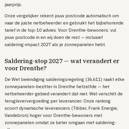
jaarprijs.
Online.nl
Onze vergelijker rekent jouw postcode automatisch om
Tweak
naar de juiste netbeheerder en gebruikt het bijbehorende
Plinq
tarief in de top-10 advies. Voor Drenthe-bewoners: vul
jouw postcode in en wij doen de rest — inclusief
MOBIEL
saldering-impact 2027 als je zonnepanelen hebt.
Sim-only vergelijken
TOP PROVIDERS
Saldering-stop 2027 — wat verandert er
voor Drenthe?
KPN
Vodafone
De Wet beëindiging salderingsregeling (36.611) raakt elke
zonnepanelen-bezitter in Drenthe hetzelfde — het
Odido
netbeheerder-gebied verandert dat niet. Wel verschilt de
Simyo
terugleververgoeding per leverancier. Onze ranking
Lebara
scoort dynamische leveranciers (Tibber, Frank Energie,
Vandebron) hoger voor Drenthe-bewoners met
Hollandsnieuwe
zonnepanelen omdat ze beter omgaan met saldering-