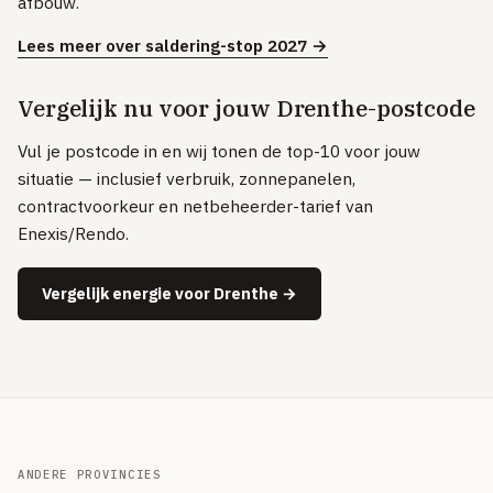
afbouw.
Volledig overzicht — alle uitleg-artikelen & methodologie →
Lees meer over saldering-stop 2027 →
51 providers · publiek vergeleken
Over
Vergelijk nu voor jouw Drenthe-postcode
Vul je postcode in en wij tonen de top-10 voor jouw
situatie — inclusief verbruik, zonnepanelen,
contractvoorkeur en netbeheerder-tarief van
Enexis/Rendo.
Vergelijk energie voor Drenthe →
ANDERE PROVINCIES