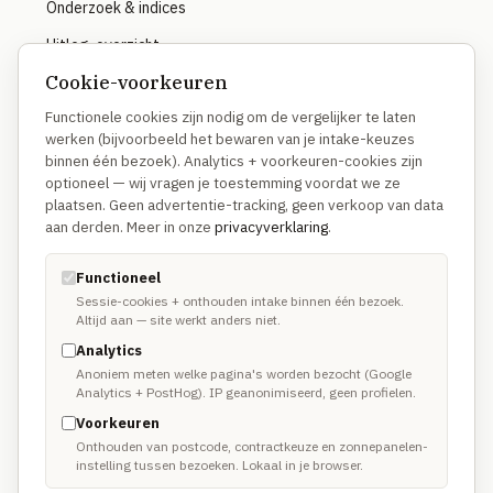
Onderzoek & indices
Uitleg-overzicht
Cookie-voorkeuren
Functionele cookies zijn nodig om de vergelijker te laten
OVER
werken (bijvoorbeeld het bewaren van je intake-keuzes
binnen één bezoek). Analytics + voorkeuren-cookies zijn
Hoe we vergelijken
optioneel — wij vragen je toestemming voordat we ze
Waarom anders
plaatsen. Geen advertentie-tracking, geen verkoop van data
aan derden. Meer in onze
privacyverklaring
.
Methodologie
Disclosure
Functioneel
Sessie-cookies + onthouden intake binnen één bezoek.
Altijd aan — site werkt anders niet.
TRUSTUSFIX-NETWERK
Analytics
Anoniem meten welke pagina's worden bezocht (Google
TrustusFix · Vakmannen →
Analytics + PostHog). IP geanonimiseerd, geen profielen.
Voorkeuren
Oplichting melden
Onthouden van postcode, contractkeuze en zonnepanelen-
instelling tussen bezoeken. Lokaal in je browser.
Spoedhulp vakman