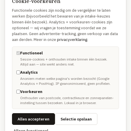
Cookie-voorkeuren
Functionele cookies zijn nodig om de vergelijker te laten
OVER
werken (bijvoorbeeld het bewaren van je intake-keuzes
binnen één bezoek). Analytics + voorkeuren-cookies zijn
Hoe we vergelijken
optioneel — wij vragen je toestemming voordat we ze
Waarom anders
plaatsen. Geen advertentie-tracking, geen verkoop van data
aan derden. Meer in onze
privacyverklaring
.
Methodologie
Disclosure
Functioneel
Sessie-cookies + onthouden intake binnen één bezoek.
Altijd aan — site werkt anders niet.
TRUSTUSFIX-NETWERK
Analytics
Anoniem meten welke pagina's worden bezocht (Google
TrustusFix · Vakmannen →
Analytics + PostHog). IP geanonimiseerd, geen profielen.
Voorkeuren
Oplichting melden
Onthouden van postcode, contractkeuze en zonnepanelen-
instelling tussen bezoeken. Lokaal in je browser.
Spoedhulp vakman
Alles accepteren
Selectie opslaan
Alleen functioneel
© 2026 TrustusFix. Ranking algoritmisch en onafhankelijk.
Volledige