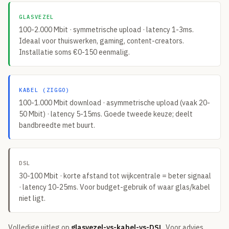
Online.nl
GLASVEZEL
100-2.000 Mbit · symmetrische upload · latency 1-3ms.
Tweak
Ideaal voor thuiswerken, gaming, content-creators.
Plinq
Installatie soms €0-150 eenmalig.
MOBIEL
Sim-only vergelijken
KABEL (ZIGGO)
100-1.000 Mbit download · asymmetrische upload (vaak 20-
TOP PROVIDERS
50 Mbit) · latency 5-15ms. Goede tweede keuze; deelt
KPN
bandbreedte met buurt.
Vodafone
Odido
DSL
Simyo
30-100 Mbit · korte afstand tot wijkcentrale = beter signaal
· latency 10-25ms. Voor budget-gebruik of waar glas/kabel
Lebara
niet ligt.
Hollandsnieuwe
Volledige uitleg op
glasvezel-vs-kabel-vs-DSL
. Voor advies