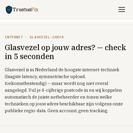
Trustus
Fix
Vergelijken
INTERNET · GLASVEZEL-CHECK
ENERGIE
Glasvezel op jouw adres? — check
Stroom + gas vergelijken
in 5 seconden
Zakelijk energie
Glasvezel is in Nederland de hoogste internet-techniek
UITLEG
(laagste latency, symmetrische upload,
Saldering-stop 2027
toekomstbestendig) — maar wordt nog niet overal
aangelegd. Vul je 4-cijferige postcode in en wij koppelen
Dynamisch vs vast
automatisch de juiste netbeheerder en tonen welke
Dynamisch met batterij / EV
technieken op jouw adres beschikbaar zijn volgens onze
publieke regio-data. Geen account, geen tracking.
Welkomstkorting-trucs
TOP PROVIDERS
Frank Energie