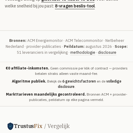
Volledig overzicht — alle uitleg-artikelen & methodologie →
welke snelheid bij jou past:
8-vragen beslis-tool
.
51 providers · publiek vergeleken
Over
Bronnen:
ACM Energiemonitor · ACM Telecommonitor · Netbeheer
Nederland · provider-publicaties ·
Peildatum:
augustus 2026 ·
Scope:
51 leveranciers in vergelijking ·
methodologie
·
disclosure
€0 affiliate-inkomsten.
Geen commissie per klik of contract — providers
betalen straks alleen vaste maand-fee.
Algoritme publiek.
Bekijk de
6 gewichtsfactoren
en de
volledige
disclosure
.
Markttarieven maandelijks gecontroleerd.
Bronnen ACM + provider-
publicaties, peildatum op elke pagina vermeld.
Trustus
Fix
/ Vergelijk