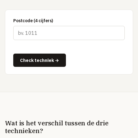
Tibber
Greenchoice
Postcode (4 cijfers)
Vandebron
Eneco
INTERNET & TV
Check techniek →
Internet vergelijken
Zakelijk internet
UITLEG
Glas vs kabel vs DSL
Postcode & netbeheerder
TOP PROVIDERS
Wat is het verschil tussen de drie
KPN
technieken?
Odido