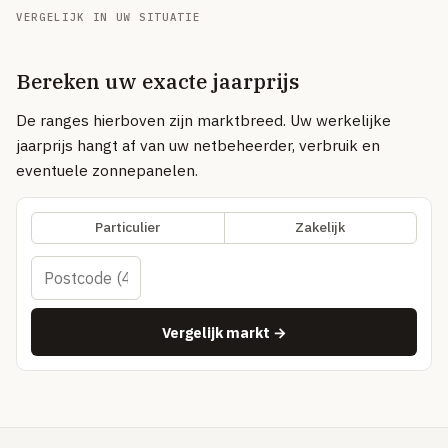
Volledig overzicht — alle uitleg-artikelen & methodologie →
VERGELIJK IN UW SITUATIE
51 providers · publiek vergeleken
Bereken uw exacte jaarprijs
Over
De ranges hierboven zijn marktbreed. Uw werkelijke
jaarprijs hangt af van uw netbeheerder, verbruik en
eventuele zonnepanelen.
Particulier
Zakelijk
Vergelijk markt →