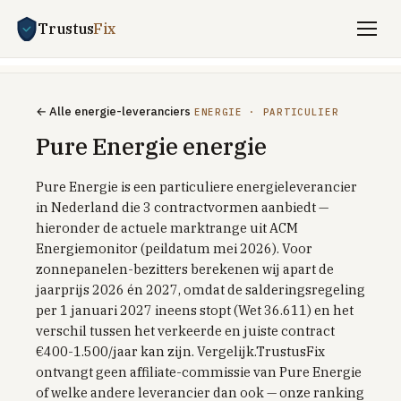
Trustus
Fix
Vergelijken
← Alle energie-leveranciers
ENERGIE · PARTICULIER
ENERGIE
Pure Energie energie
Stroom + gas vergelijken
Pure Energie is een particuliere energieleverancier
Zakelijk energie
in Nederland die 3 contractvormen aanbiedt —
UITLEG
hieronder de actuele marktrange uit ACM
Saldering-stop 2027
Energiemonitor (peildatum mei 2026). Voor
zonnepanelen-bezitters berekenen wij apart de
Dynamisch vs vast
jaarprijs 2026 én 2027, omdat de salderingsregeling
Dynamisch met batterij / EV
per 1 januari 2027 ineens stopt (Wet 36.611) en het
verschil tussen het verkeerde en juiste contract
Welkomstkorting-trucs
€400-1.500/jaar kan zijn. Vergelijk.TrustusFix
ontvangt geen affiliate-commissie van Pure Energie
TOP PROVIDERS
of welke andere leverancier dan ook — onze ranking
Frank Energie