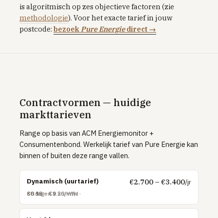
is algoritmisch op zes objectieve factoren (zie
Tibber
methodologie
). Voor het exacte tarief in jouw
postcode:
bezoek
Pure Energie
direct →
Greenchoice
Vandebron
Eneco
INTERNET & TV
Internet vergelijken
Contractvormen — huidige
markttarieven
Zakelijk internet
Range op basis van ACM Energiemonitor +
UITLEG
Consumentenbond. Werkelijk tarief van Pure Energie kan
Glas vs kabel vs DSL
binnen of buiten deze range vallen.
Postcode & netbeheerder
Dynamisch (uurtarief)
€2.700 – €3.400
/jr
TOP PROVIDERS
€0.18 – €0.26/kWh
€0.95 – €1.20/m³
€6.50 – €9.50/mnd
30 dagen
KPN
Odido