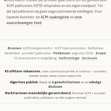
Onze klacht-tracker per provider gaat live in Q3-26, gevoed door
ACM-publicaties, KIFID-uitspraken en ons eigen meldpunt. Tot
die tijd publiceren wij geen ongecontroleerde meldingen. Voor
lopende kwesties: zie
ACM-zaakregister
en
onze
waarschuwingen-feed
.
Bronnen:
ACM Energiemonitor · ACM Telecommonitor · Netbeheer
Nederland · provider-publicaties ·
Peildatum:
augustus 2026 ·
Scope:
51 leveranciers in vergelijking ·
methodologie
·
disclosure
€0 affiliate-inkomsten.
Geen commissie per klik of contract — providers
betalen straks alleen vaste maand-fee.
Algoritme publiek.
Bekijk de
6 gewichtsfactoren
en de
volledige
disclosure
.
Markttarieven maandelijks gecontroleerd.
Bronnen ACM + provider-
publicaties, peildatum op elke pagina vermeld.