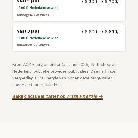
Vast 1 jaar
€3.200 – €3.700
/jr
100% Nederlandse wind
Online.nl
€0.27 – €0.30/kWh
€1.28 – €1.42/m³
€5.50 – €9.00/mnd
30 dagen
Tweak
Plinq
Vast 3 jaar
€3.300 – €3.850
/jr
100% Nederlandse wind
MOBIEL
€0.28 – €0.32/kWh
€1.32 – €1.46/m³
€5.50 – €9.50/mnd
30 dagen
Sim-only vergelijken
TOP PROVIDERS
Bron: ACM Energiemonitor (peil mei 2026), Netbeheerder
Nederland, publieke provider-publicaties. Geen affiliate-
KPN
vergoeding. Pure Energie kan binnen deze range vallen —
Vodafone
voor exact tarief, klik door:
Odido
Bekijk actueel tarief op
Pure Energie
→
Simyo
Lebara
Hollandsnieuwe