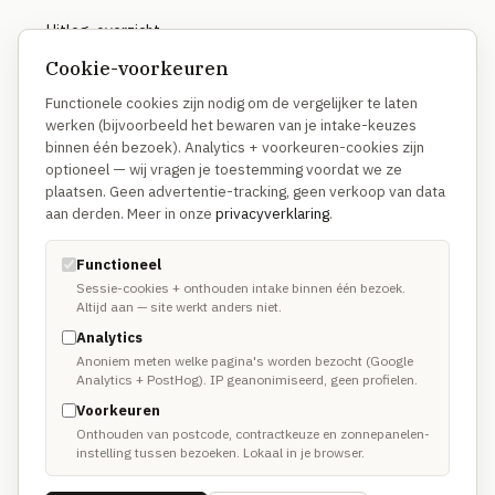
Uitleg-overzicht
Cookie-voorkeuren
Functionele cookies zijn nodig om de vergelijker te laten
OVER
werken (bijvoorbeeld het bewaren van je intake-keuzes
binnen één bezoek). Analytics + voorkeuren-cookies zijn
Hoe we vergelijken
optioneel — wij vragen je toestemming voordat we ze
Waarom anders
plaatsen. Geen advertentie-tracking, geen verkoop van data
aan derden. Meer in onze
privacyverklaring
.
Methodologie
Disclosure
Functioneel
Sessie-cookies + onthouden intake binnen één bezoek.
Altijd aan — site werkt anders niet.
TRUSTUSFIX-NETWERK
Analytics
Anoniem meten welke pagina's worden bezocht (Google
TrustusFix · Vakmannen →
Analytics + PostHog). IP geanonimiseerd, geen profielen.
Voorkeuren
Oplichting melden
Onthouden van postcode, contractkeuze en zonnepanelen-
instelling tussen bezoeken. Lokaal in je browser.
Spoedhulp vakman