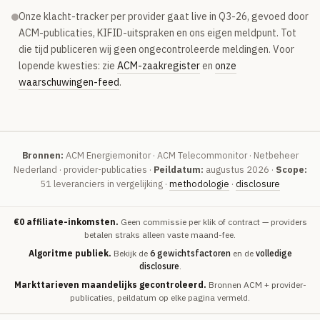
Onze klacht-tracker per provider gaat live in Q3-26, gevoed door
ACM-publicaties, KIFID-uitspraken en ons eigen meldpunt. Tot
die tijd publiceren wij geen ongecontroleerde meldingen. Voor
lopende kwesties: zie
ACM-zaakregister
en
onze
waarschuwingen-feed
.
Bronnen:
ACM Energiemonitor · ACM Telecommonitor · Netbeheer
Nederland · provider-publicaties ·
Peildatum:
augustus 2026 ·
Scope:
51 leveranciers in vergelijking ·
methodologie
·
disclosure
€0 affiliate-inkomsten.
Geen commissie per klik of contract — providers
betalen straks alleen vaste maand-fee.
Algoritme publiek.
Bekijk de
6 gewichtsfactoren
en de
volledige
disclosure
.
Markttarieven maandelijks gecontroleerd.
Bronnen ACM + provider-
publicaties, peildatum op elke pagina vermeld.