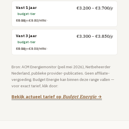
Vast 1 jaar
€3.200 – €3.700
Online.nl
/jr
budget-tier
Tweak
€0.27 – €0.30/kWh
€1.28 – €1.42/m³
€5.50 – €9.00/mnd
30 dagen
Plinq
Vast 3 jaar
€3.300 – €3.850
/jr
MOBIEL
budget-tier
Sim-only vergelijken
€0.28 – €0.32/kWh
€1.32 – €1.46/m³
€5.50 – €9.50/mnd
30 dagen
TOP PROVIDERS
Bron: ACM Energiemonitor (peil mei 2026), Netbeheerder
KPN
Nederland, publieke provider-publicaties. Geen affiliate-
Vodafone
vergoeding. Budget Energie kan binnen deze range vallen —
voor exact tarief, klik door:
Odido
Bekijk actueel tarief op
Budget Energie
→
Simyo
Lebara
Hollandsnieuwe