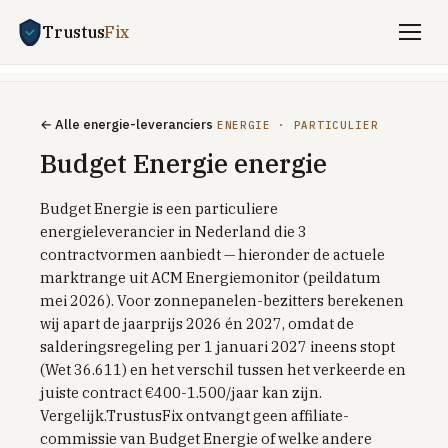
Trustus
Fix
Vergelijken
← Alle energie-leveranciers
ENERGIE · PARTICULIER
ENERGIE
Budget Energie energie
Stroom + gas vergelijken
Budget Energie is een particuliere
Zakelijk energie
energieleverancier in Nederland die 3
UITLEG
contractvormen aanbiedt — hieronder de actuele
Saldering-stop 2027
marktrange uit ACM Energiemonitor (peildatum
mei 2026). Voor zonnepanelen-bezitters berekenen
Dynamisch vs vast
wij apart de jaarprijs 2026 én 2027, omdat de
Dynamisch met batterij / EV
salderingsregeling per 1 januari 2027 ineens stopt
(Wet 36.611) en het verschil tussen het verkeerde en
Welkomstkorting-trucs
juiste contract €400-1.500/jaar kan zijn.
Vergelijk.TrustusFix ontvangt geen affiliate-
TOP PROVIDERS
commissie van Budget Energie of welke andere
Frank Energie