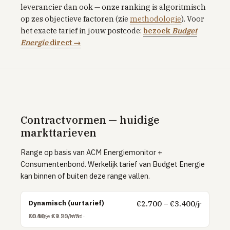
leverancier dan ook — onze ranking is algoritmisch
Tibber
op zes objectieve factoren (zie
methodologie
). Voor
het exacte tarief in jouw postcode:
bezoek
Budget
Greenchoice
Energie
direct →
Vandebron
Eneco
INTERNET & TV
Internet vergelijken
Contractvormen — huidige
Zakelijk internet
markttarieven
UITLEG
Range op basis van ACM Energiemonitor +
Glas vs kabel vs DSL
Consumentenbond. Werkelijk tarief van Budget Energie
Postcode & netbeheerder
kan binnen of buiten deze range vallen.
TOP PROVIDERS
Dynamisch (uurtarief)
€2.700 – €3.400
/jr
KPN
€0.18 – €0.26/kWh
€0.95 – €1.20/m³
€6.50 – €9.50/mnd
30 dagen
Odido