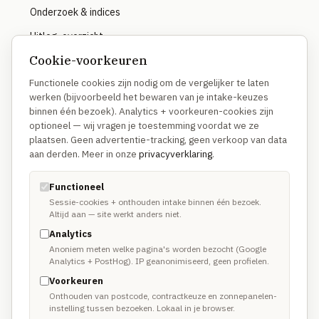
Onderzoek & indices
Uitleg-overzicht
Cookie-voorkeuren
Functionele cookies zijn nodig om de vergelijker te laten
OVER
werken (bijvoorbeeld het bewaren van je intake-keuzes
binnen één bezoek). Analytics + voorkeuren-cookies zijn
Hoe we vergelijken
optioneel — wij vragen je toestemming voordat we ze
Waarom anders
plaatsen. Geen advertentie-tracking, geen verkoop van data
aan derden. Meer in onze
privacyverklaring
.
Methodologie
Disclosure
Functioneel
Sessie-cookies + onthouden intake binnen één bezoek.
Altijd aan — site werkt anders niet.
TRUSTUSFIX-NETWERK
Analytics
Anoniem meten welke pagina's worden bezocht (Google
TrustusFix · Vakmannen →
Analytics + PostHog). IP geanonimiseerd, geen profielen.
Voorkeuren
Oplichting melden
Onthouden van postcode, contractkeuze en zonnepanelen-
instelling tussen bezoeken. Lokaal in je browser.
Spoedhulp vakman