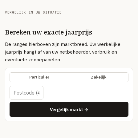
Volledig overzicht — alle uitleg-artikelen & methodologie →
51 providers · publiek vergeleken
VERGELIJK IN UW SITUATIE
Over
Bereken uw exacte jaarprijs
De ranges hierboven zijn marktbreed. Uw werkelijke
jaarprijs hangt af van uw netbeheerder, verbruik en
eventuele zonnepanelen.
Particulier
Zakelijk
Vergelijk markt →